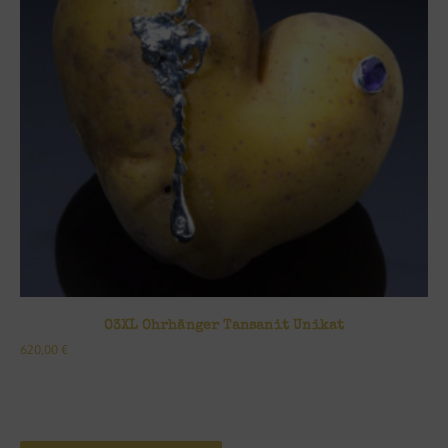
O3XL Ohrhänger Tansanit Unikat
620,00
€