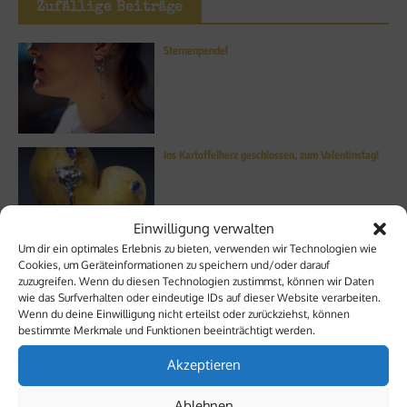
Zufällige Beiträge
Sternenpendel
Ins Kartoffelherz geschlossen, zum Valentinstag!
Einwilligung verwalten
Um dir ein optimales Erlebnis zu bieten, verwenden wir Technologien wie
Prinzipien
Cookies, um Geräteinformationen zu speichern und/oder darauf
zuzugreifen. Wenn du diesen Technologien zustimmst, können wir Daten
wie das Surfverhalten oder eindeutige IDs auf dieser Website verarbeiten.
Wenn du deine Einwilligung nicht erteilst oder zurückziehst, können
bestimmte Merkmale und Funktionen beeinträchtigt werden.
Akzeptieren
Die Perfektion des Unvollkommenen
Ablehnen