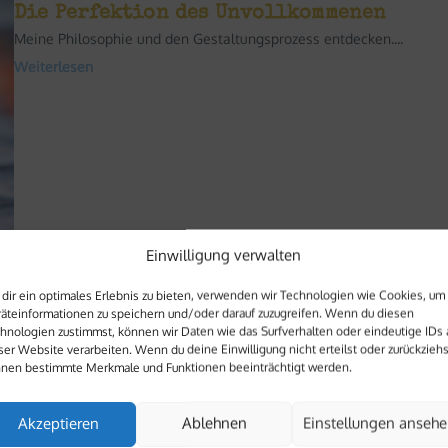
Die Perfektion des Unvollkommenen
Meine Philosophie und den Gestaltungsprozess entdecken....
Weiterlesen
Einwilligung verwalten
Ohrschmuck
dir ein optimales Erlebnis zu bieten, verwenden wir Technologien wie Cookies, um
Ins Kartoffelherz geschlossen, zum
äteinformationen zu speichern und/oder darauf zuzugreifen. Wenn du diesen
Valentinstag!
hnologien zustimmst, können wir Daten wie das Surfverhalten oder eindeutige IDs 
ser Website verarbeiten. Wenn du deine Einwilligung nicht erteilst oder zurückziehs
Valentinstag mit Schmuckfaktor: Liebesgedicht übers Kartoffelgericht
nen bestimmte Merkmale und Funktionen beeinträchtigt werden.
Weiterlesen
Akzeptieren
Ablehnen
Einstellungen anseh