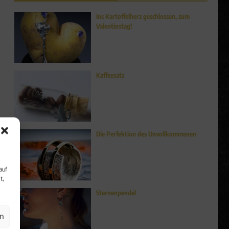
Ins Kartoffelherz geschlossen, zum
Valentinstag!
Kaffeesatz
Die Perfektion des Unvollkommenen
auf
t,
....
Sternenpendel
en