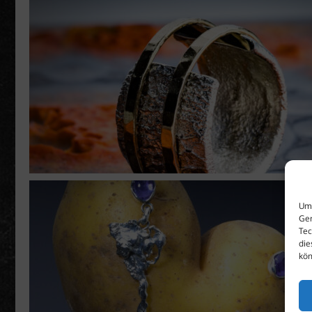
Um 
Ger
Tec
die
kön