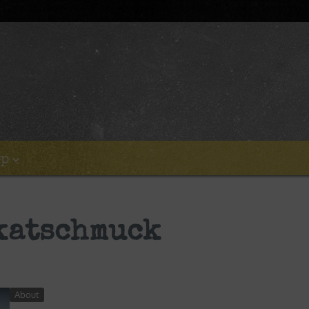
op
katschmuck
About