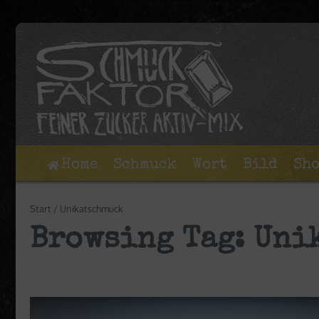
Zum Inhalt springen
Home
Schmuck
Wort
Bild
Sh
Start
/
Unikatschmuck
Browsing Tag: Uni