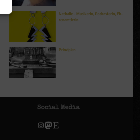
Nathalie – Musikerin, Podcasterin, Eh­
ren­amt­le­rin
Prinzipien
Social Media
Instagram
Mastodon
Etsy