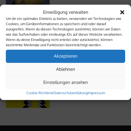
Einwilligung verwalten
Kaffeesatz
Um dir ein optimales Erlebnis zu bieten, verwenden wir Technologien wie
Cookies, um Geräteinformationen zu speichern und/oder darauf
zuzugreifen. Wenn du diesen Technologien zustimmst, können wir Daten
wie das Surfverhalten oder eindeutige IDs auf dieser Website verarbeiten.
Wenn du deine Einwilligung nicht erteilst oder zurückziehst, können
bestimmte Merkmale und Funktionen beeinträchtigt werden.
Die Perfektion des Unvollkommenen
Akzeptieren
Ablehnen
Nathalie – Musikerin, Podcasterin, Eh­ren­amt­le­rin
Einstellungen ansehen
Cookie-Richtlinie
Datenschutzerklärung
Impressum