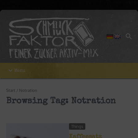
Zum Inhalt springen
Menu
Start
/
Notration
Browsing Tag: Notration
Things
Kaffeesatz