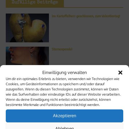
Zufällige Beiträge
Ins Kartoffelherz geschlossen, zum Valentinstag!
Sternenpendel
Einwilligung verwalten
Um dir ein optimales Erlebnis zu bieten, verwenden wir Technologien wie
Nathalie – Musikerin, Podcasterin, Eh­ren­amt­le­rin
Cookies, um Geräteinformationen zu speichern und/oder darauf
zuzugreifen. Wenn du diesen Technologien zustimmst, können wir Daten
wie das Surfverhalten oder eindeutige IDs auf dieser Website verarbeiten.
Wenn du deine Einwilligung nicht erteilst oder zurückziehst, können
bestimmte Merkmale und Funktionen beeinträchtigt werden.
Akzeptieren
Prinzipien
Ablehnen