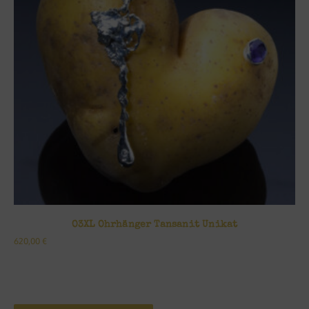
O3XL Ohrhänger Tansanit Unikat
620,00
€